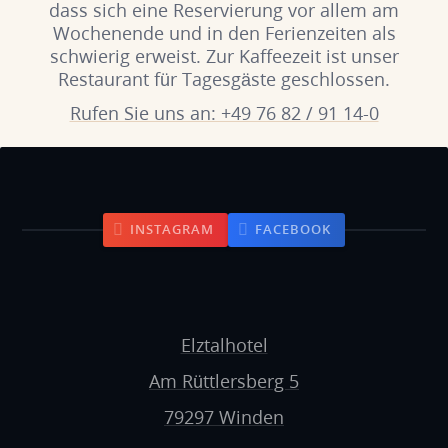
dass sich eine Reservierung vor allem am
Wochenende und in den Ferienzeiten als
schwierig erweist. Zur Kaffeezeit ist unser
Restaurant für Tagesgäste geschlossen.
Rufen Sie uns an: +49 76 82 / 91 14-0
INSTAGRAM
FACEBOOK
Elztalhotel
Am Rüttlersberg 5
79297 Winden